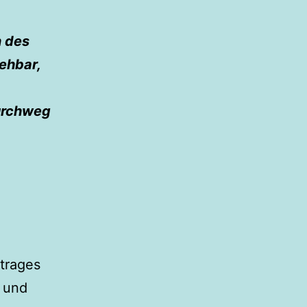
n des
ehbar,
durchweg
trages
t und