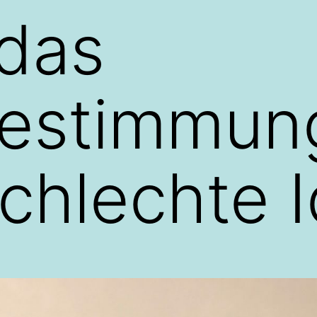
das
bestimmun
schlechte 