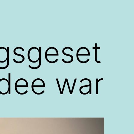
gsgeset
Idee war