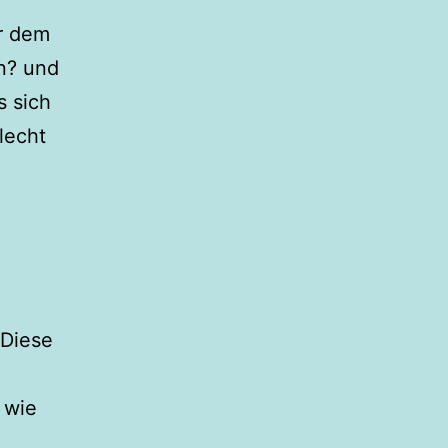
er dem
n? und
s sich
lecht
Diese
 wie