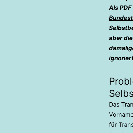
Als PDF 
Bundest
Selbstb
aber die
damalig
ignoriert
Prob
Selb
Das Tra
Vorname
für Tran