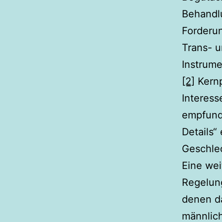
Behandlu
Forderun
Trans- u
Instrume
[2]
Kernp
Interess
empfund
Details“
Geschlec
Eine we
Regelung
denen da
männlic