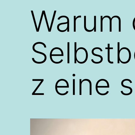
Warum 
Selbst
z eine 