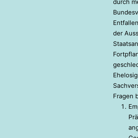
durch m
Bundesv
Entfalle
der Auss
Staatsan
Fortpfla
geschle
Ehelosig
Sachver
Fragen b
Emp
Prä
an
Ges