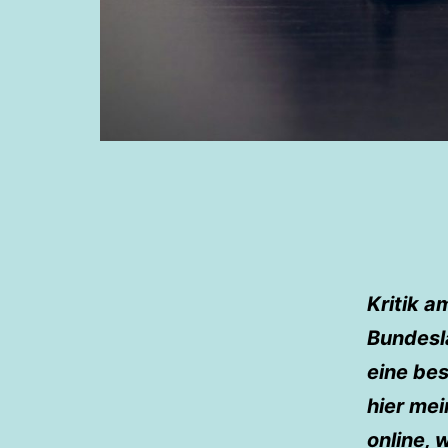
Kritik 
Bundesl
eine be
hier me
online, 