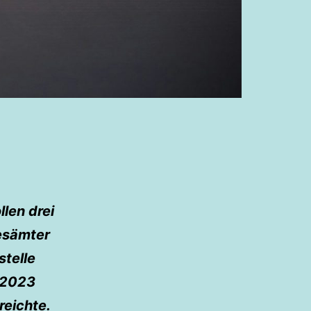
len drei
esämter
telle
 2023
reichte.