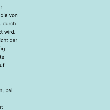
r
 die von
. durch
t wird.
cht der
fig
te
uf
n, bei
et