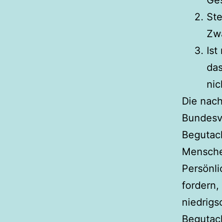
Ste
Zwa
Ist
da
nic
Die nach
Bundesv
Begutac
Menschen
Persönli
fordern
niedrigs
Begutac